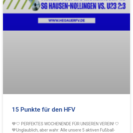
15 Punkte für den HFV
💙🤍 PERFEKTES WOCHENENDE FÜR UNSEREN VEREIN! 🤍
💙Unglaublich, aber wahr: Alle unsere 5 aktiven Fußball-