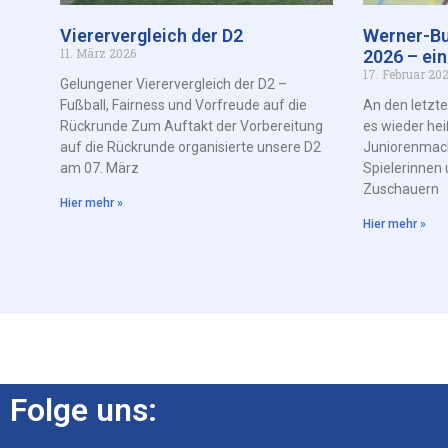
Vierervergleich der D2
Werner-Bu
11. März 2026
2026 – ein
17. Februar 20
Gelungener Vierervergleich der D2 –
Fußball, Fairness und Vorfreude auf die
An den letzt
Rückrunde Zum Auftakt der Vorbereitung
es wieder hei
auf die Rückrunde organisierte unsere D2
Juniorenmach
am 07. März
Spielerinnen 
Zuschauern
Hier mehr »
Hier mehr »
Folge uns: