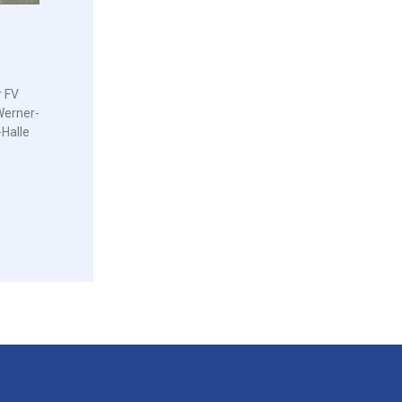
r FV
Werner-
-Halle