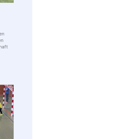
ren
en
haft