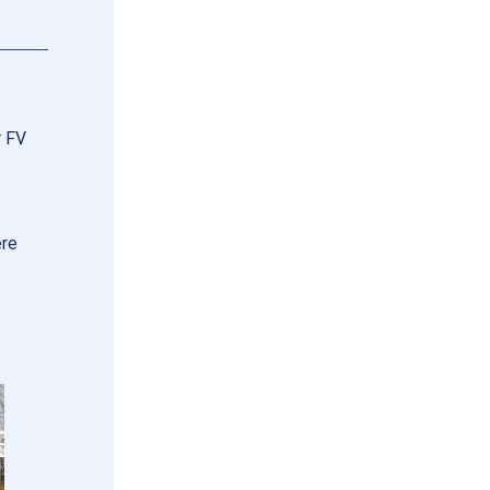
r FV
ere