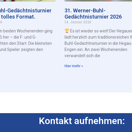
hl-Gedächtnisturnier
31. Werner-Buhl-
 tolles Format.
Gedächtnisturnier 2026
26
14. Januar 2026
en beiden Wochenenden ging
Es ist wieder so weit! Der Hegaue
ß her – die F- und G-
lädt herzlich zum traditionsreichen 
ten den Start. Die kleinsten
Buhl-Gedächtnisturnier in die Hegau
und Spieler zeigten den
Engen ein. An zwei Wochenenden
verwandelt sich die
Hier mehr »
Kontakt aufnehmen: