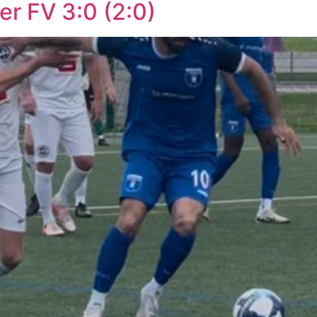
r FV 3:0 (2:0)