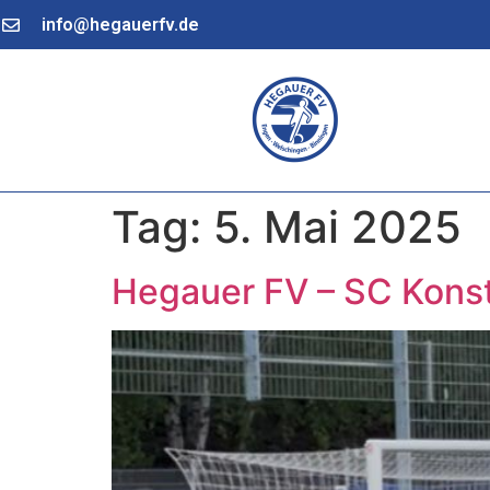
info@hegauerfv.de
Tag:
5. Mai 2025
Hegauer FV – SC Konst