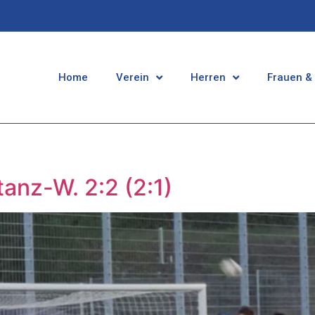
Home
Verein
Herren
Frauen &
anz-W. 2:2 (2:1)