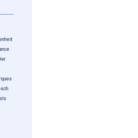
enheit
ance
Der
arques
ösch
els