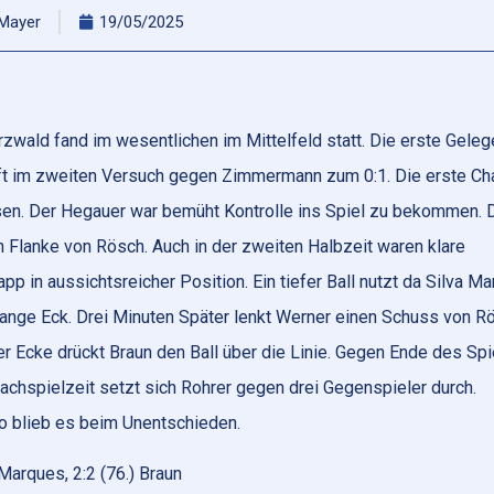
 Mayer
19/05/2025
ald fand im wesentlichen im Mittelfeld statt. Die erste Geleg
t im zweiten Versuch gegen Zimmermann zum 0:1. Die erste Ch
en. Der Hegauer war bemüht Kontrolle ins Spiel zu bekommen. 
h Flanke von Rösch. Auch in der zweiten Halbzeit waren klare
 in aussichtsreicher Position. Ein tiefer Ball nutzt da Silva M
lange Eck. Drei Minuten Später lenkt Werner einen Schuss von R
er Ecke drückt Braun den Ball über die Linie. Gegen Ende des Spi
Nachspielzeit setzt sich Rohrer gegen drei Gegenspieler durch.
o blieb es beim Unentschieden.
a Marques, 2:2 (76.) Braun