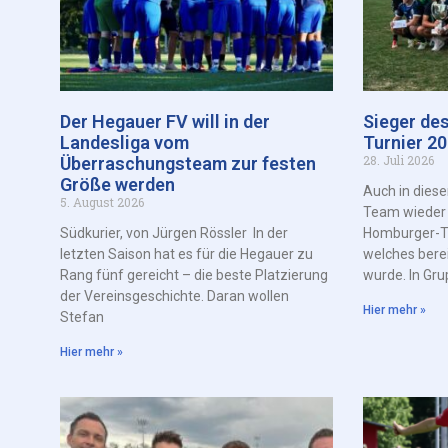
Der Hegauer FV will in der
Sieger de
Landesliga vom
Turnier 2
28. Juli 2026
Überraschungsteam zur festen
Größe werden
Auch in dies
5. August 2026
Team wieder a
Südkurier, von Jürgen Rössler In der
Homburger-Tur
letzten Saison hat es für die Hegauer zu
welches bere
Rang fünf gereicht – die beste Platzierung
wurde. In Gru
der Vereinsgeschichte. Daran wollen
Hier mehr »
Stefan
Hier mehr »