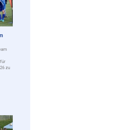
am
Team
für
026 zu