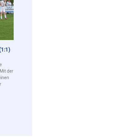
1:1)
e
Mit der
einen
r