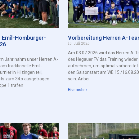
s Emil-Homburger-
Vorbereitung Herren A-Te
15. Juli 2026
026
Am 03.07.2026 wird das Herren A-
em Jahr nahm unser Herren A-
des Hegauer FV das Training wieder
m traditionelle Emil-
aufnehmen, um optimal vorbereitet 
nier in Hilzingen teil,
den Saisonstart am WE 15./16.08.2
its zum 34.x ausgetragen
sein. Anbei
ppe 1 trafen
Hier mehr »