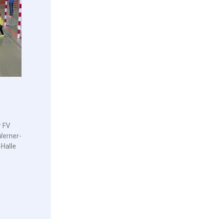
r FV
Werner-
-Halle