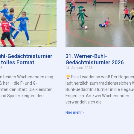
hl-Gedächtnisturnier
31. Werner-Buhl-
 tolles Format.
Gedächtnisturnier 2026
26
14. Januar 2026
en beiden Wochenenden ging
Es ist wieder so weit! Der Hegaue
ß her – die F- und G-
lädt herzlich zum traditionsreichen 
ten den Start. Die kleinsten
Buhl-Gedächtnisturnier in die Hegau
und Spieler zeigten den
Engen ein. An zwei Wochenenden
verwandelt sich die
Hier mehr »