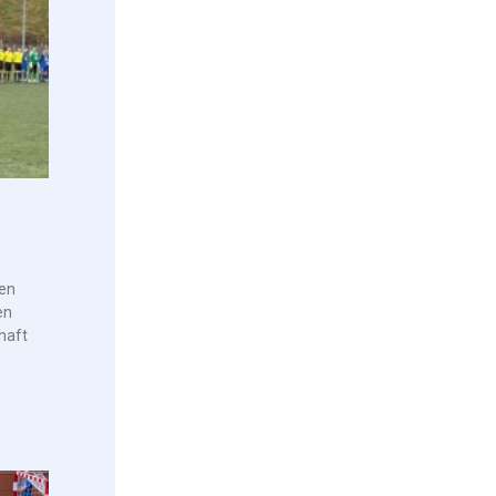
ren
en
haft