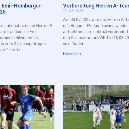
s Emil-Homburger-
Vorbereitung Herren A-Te
15. Juli 2026
026
Am 03.07.2026 wird das Herren A-
em Jahr nahm unser Herren A-
des Hegauer FV das Training wieder
m traditionelle Emil-
aufnehmen, um optimal vorbereitet 
nier in Hilzingen teil,
den Saisonstart am WE 15./16.08.2
its zum 34.x ausgetragen
sein. Anbei
ppe 1 trafen
Hier mehr »