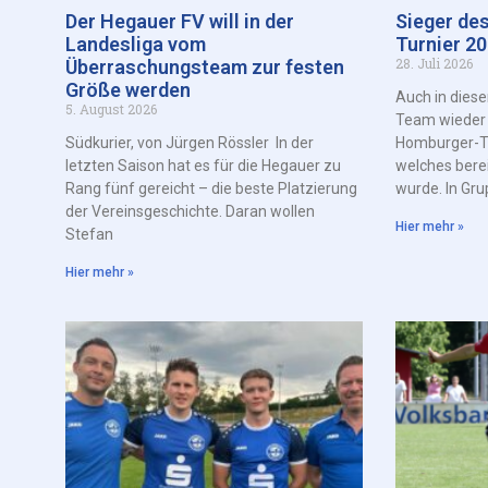
Der Hegauer FV will in der
Sieger de
Landesliga vom
Turnier 2
28. Juli 2026
Überraschungsteam zur festen
Größe werden
Auch in dies
5. August 2026
Team wieder a
Südkurier, von Jürgen Rössler In der
Homburger-Tur
letzten Saison hat es für die Hegauer zu
welches bere
Rang fünf gereicht – die beste Platzierung
wurde. In Gru
der Vereinsgeschichte. Daran wollen
Hier mehr »
Stefan
Hier mehr »