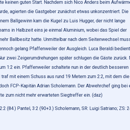
schte keinen guten Start. Nachdem sich Nico Anders beim Aufwärm
urde, agierten die Gastgeber zunächst etwas unkonzentriert. Die
nem Ballgewinn kam die Kugel zu Luis Hugger, der nicht lange
 Teams in Halbzeit eins je einmal Aluminium, wobei das Spiel der
mehr Ballbesitz hatte. Unmittelbar nach dem Seitenwechsel mus
ennoch gelang Pfaffenweiler der Ausgleich. Luca Beraldi bedien
. Nur zwei Zeigerumdrehungen später schlugen die Gäste zurück.
m 1:2 ein. Pfaffenweiler schaltete nun in der deutlich besseren
 traf mit einem Schuss aus rund 19 Metern zum 2:2, mit dem die
edoch FCP-Kapitän Adrian Scholemann. Der Abwehrchef ging bei
te zum nicht mehr erwarteten Siegtreffer ein. (daz)
, 2:2 (84.) Pantel, 3:2 (90+3.) Scholemann, SR: Luigi Satriano; ZS: 2