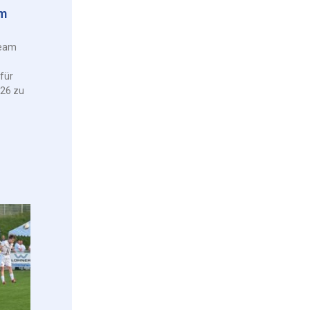
am
Team
für
026 zu