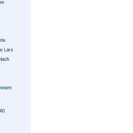
en
ste
te Lars
 Nach
 einem
40.