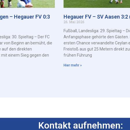
ngen – Hegauer FV 0:3
Hegauer FV – SV Aasen 3:2 (
26. Mai 2026
Fußball, Landesliga: 29. Spieltag – Di
esliga: 30. Spieltag – Der FC
Anfangsphase gehörte den Gästen. 
ar von Beginn an bemüht, die
ersten Chance verwandelte Ceylan 
 auf den direkten
Freistoß aus gut 25 Metern direkt zu
t mit einem Sieg gegen den
frühen Führung
Hier mehr »
Kontakt aufnehmen: