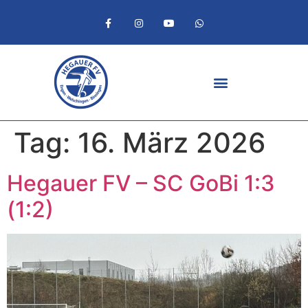
Tag:
16. März 2026
Hegauer FV – SC GoBi 1:3
(1:2)