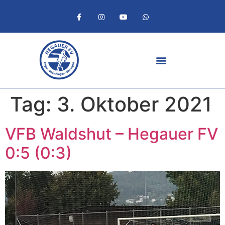
Tag:
3. Oktober 2021
VFB Waldshut – Hegauer FV
0:5 (0:3)