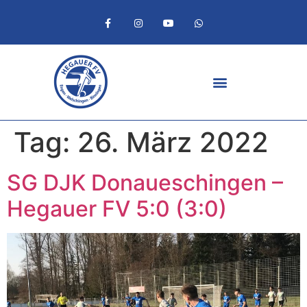
Tag:
26. März 2022
SG DJK Donaueschingen –
Hegauer FV 5:0 (3:0)