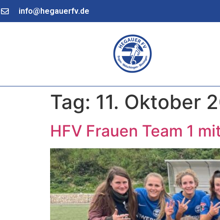
info@hegauerfv.de
Tag:
11. Oktober 
HFV Frauen Team 1 mi