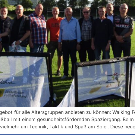
gebot für alle Altersgruppen anbieten zu können: Walking Fo
ußball mit einem gesundheitsfördernden Spaziergang. Beim
ielmehr um Technik, Taktik und Spaß am Spiel. Diese neue A