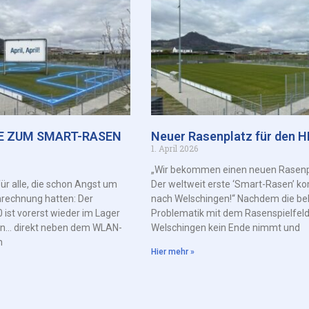
E ZUM SMART-RASEN
Neuer Rasenplatz für den 
1. April 2026
„Wir bekommen einen neuen Rasenp
ür alle, die schon Angst um
Der weltweit erste ‘Smart-Rasen’ 
rechnung hatten: Der
nach Welschingen!“ Nachdem die be
 ist vorerst wieder im Lager
Problematik mit dem Rasenspielfeld
n… direkt neben dem WLAN-
Welschingen kein Ende nimmt und
n
Hier mehr »