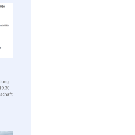
lung
19.30
schaft