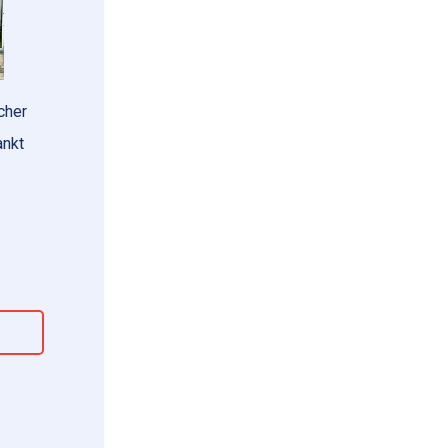
cher
ankt