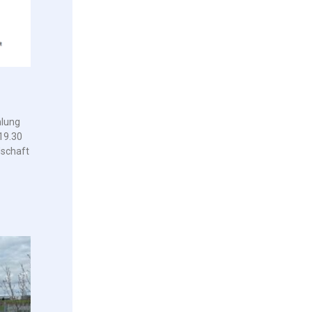
lung
19.30
schaft