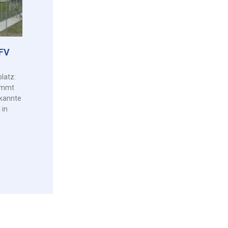
HFV
latz:
kommt
kannte
 in