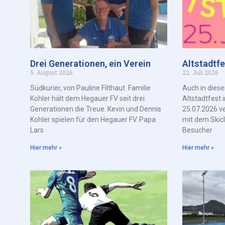
Drei Generationen, ein Verein
Altstadtf
5. August 2026
22. Juli 2026
Südkurier, von Pauline Filthaut Familie
Auch in dies
Kohler hält dem Hegauer FV seit drei
Altstadtfest
Generationen die Treue. Kevin und Dennis
25.07.2026 v
Kohler spielen für den Hegauer FV. Papa
mit dem Skic
Lars
Besucher
Hier mehr »
Hier mehr »