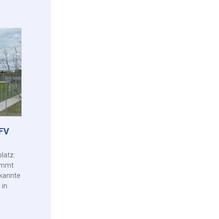
HFV
latz:
kommt
kannte
 in