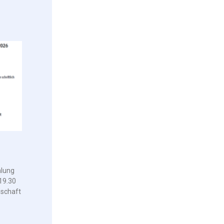
lung
19.30
schaft