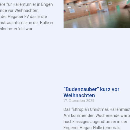
re für Hallenturnier in Engen
de vor Weihnachten
 der Hegauer FV das erste
strasenturnier in der Halle in
eilnehmerfeld war
“Budenzauber” kurz vor
Weihnachten
17. Dezember 2025
Das “Eltroplan Christmas Hallenmast
Am kommenden Wochenende warte
hochklassiges Jugendturnier in der
Engener Hegau-Halle (ehemals