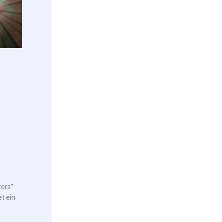
ers”:
t ein