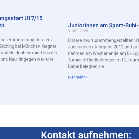
ungsstart U17/15
en
Juniorinnen am Sport-Bubi
9. Juli 2025
nes Vorbereitungsturniers
Unsere neu zusammengestellten U
Gilching bei München. Gegner
Juniorinnen (Jahrgang 2012 und jün
 und Heidenheim sind aus der
nahmen am Wochenende am D-Jug
annt. Neu hingegen war eine
Turnier in Riedböhringen mit 2 Teams 
Dabei belegten sie
Hier mehr »
Kontakt aufnehmen: