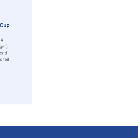
-Cup
14
ger)
end
teil .