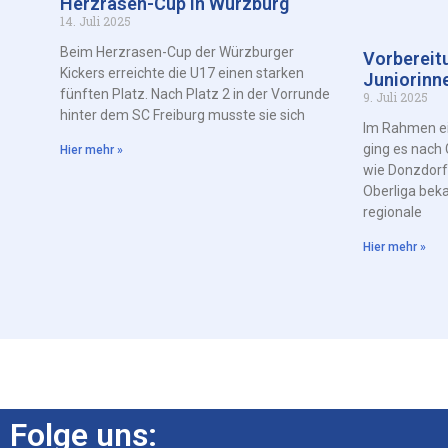
Herzrasen-Cup in Würzburg
14. Juli 2025
Beim Herzrasen-Cup der Würzburger
Vorbereit
Kickers erreichte die U17 einen starken
Juniorinn
fünften Platz. Nach Platz 2 in der Vorrunde
9. Juli 2025
hinter dem SC Freiburg musste sie sich
Im Rahmen ei
ging es nach 
Hier mehr »
wie Donzdorf
Oberliga bek
regionale
Hier mehr »
Folge uns: