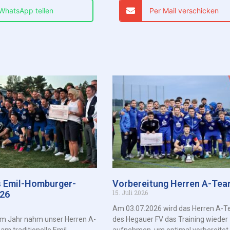
 WhatsApp teilen
Per Mail verschicken
s Emil-Homburger-
Vorbereitung Herren A-Te
15. Juli 2026
026
Am 03.07.2026 wird das Herren A-
em Jahr nahm unser Herren A-
des Hegauer FV das Training wieder
m traditionelle Emil-
aufnehmen, um optimal vorbereitet 