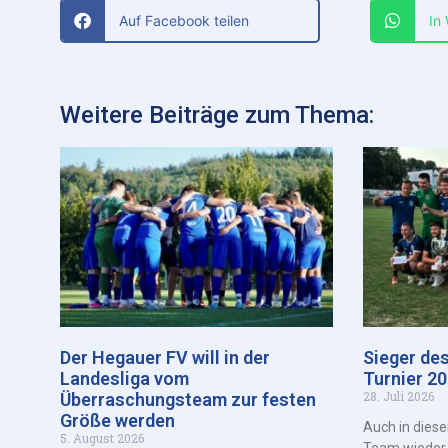
Auf Facebook teilen
In
Weitere Beiträge zum Thema:
Der Hegauer FV will in der
Sieger de
Landesliga vom
Turnier 2
28. Juli 2026
Überraschungsteam zur festen
Größe werden
Auch in dies
5. August 2026
Team wieder a