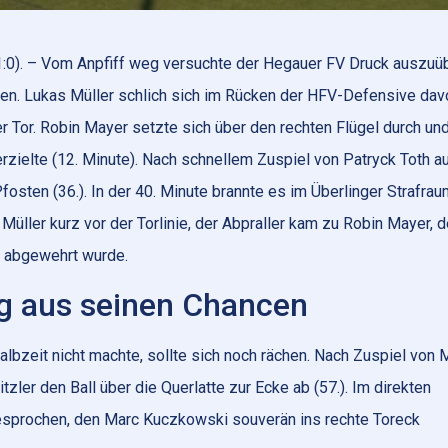
1:0). – Vom Anpfiff weg versuchte der Hegauer FV Druck auszuü
ngen. Lukas Müller schlich sich im Rücken der HFV-Defensive dav
 Tor. Robin Mayer setzte sich über den rechten Flügel durch un
 erzielte (12. Minute). Nach schnellem Zuspiel von Patryck Toth a
sten (36.). In der 40. Minute brannte es im Überlinger Strafrau
Müller kurz vor der Torlinie, der Abpraller kam zu Robin Mayer, 
k abgewehrt wurde.
g aus seinen Chancen
lbzeit nicht machte, sollte sich noch rächen. Nach Zuspiel von
tzler den Ball über die Querlatte zur Ecke ab (57.). Im direkten
sprochen, den Marc Kuczkowski souverän ins rechte Toreck