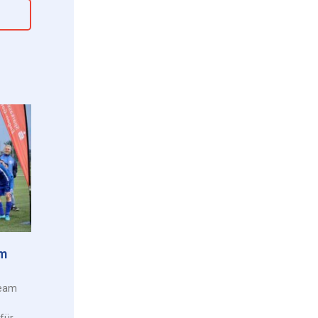
am
Team
für