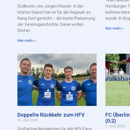
Südkurier, von Jürgen Rössler In der
Homburger-Tur
letzten Saison hat es für die Hegauer zu
welches bere
Rang fünf gereicht – die beste Platzierung
wurde. In Gru
der Vereinsgeschichte. Daran wollen
Hier mehr »
Stefan
Hier mehr »
Doppelte Rückkehr zum HFV
FC Überli
15. Juli 2026
(0:2)
1. Juni 2026
Großartige Neuigkeiten für alle HFV-Fans: