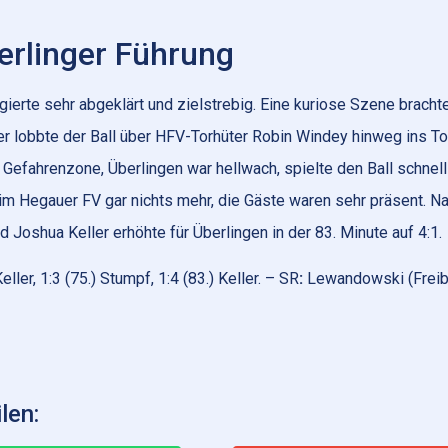
erlinger Führung
gierte sehr abgeklärt und zielstrebig. Eine kuriose Szene bracht
r lobbte der Ball über HFV-Torhüter Robin Windey hinweg ins Tor
r Gefahrenzone, Überlingen war hellwach, spielte den Ball schnel
im Hegauer FV gar nichts mehr, die Gäste waren sehr präsent. N
Joshua Keller erhöhte für Überlingen in der 83. Minute auf 4:1.
ller, 1:3 (75.) Stumpf, 1:4 (83.) Keller. – SR
:
Lewandowski (Freib
len: