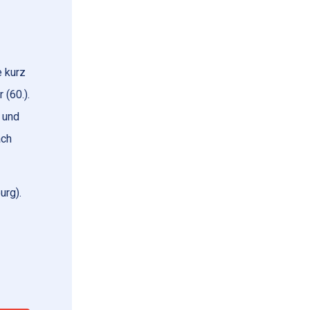
e kurz
 (60.).
l und
ach
urg).