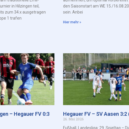
nier in Hilzingen teil,
den Saisonstart am WE 15./16.08.2
its zum 34.x ausgetragen
sein. Anbei
ppe 1 trafen
Hier mehr »
ngen – Hegauer FV 0:3
Hegauer FV – SV Aasen 3:2 (
26. Mai 2026
Fußball, Landesliga: 29. Spieltag – Di