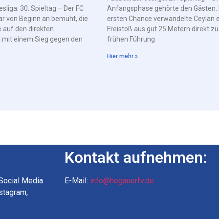
esliga: 30. Spieltag – Der FC
Anfangsphase gehörte den Gästen. 
ar von Beginn an bemüht, die
ersten Chance verwandelte Ceylan 
 auf den direkten
Freistoß aus gut 25 Metern direkt zu
t mit einem Sieg gegen den
frühen Führung
Hier mehr »
Kontakt aufnehmen:
 Social Media
E-Mail:
info@hegauerfv.de
nstagram,