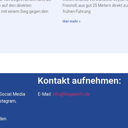
 auf den direkten
Freistoß aus gut 25 Metern direkt zu
t mit einem Sieg gegen den
frühen Führung
Hier mehr »
Kontakt aufnehmen:
 Social Media
E-Mail:
info@hegauerfv.de
nstagram,
den.