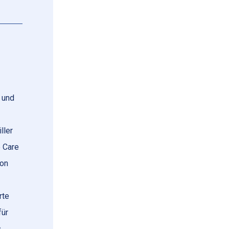
 und
ller
e Care
von
rte
für
s