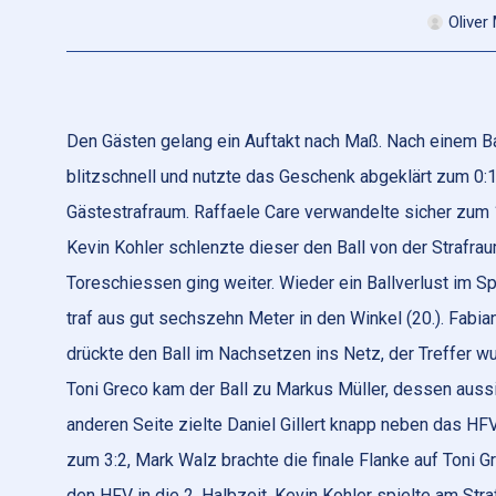
Oliver
Den Gästen gelang ein Auftakt nach Maß. Nach einem Ba
blitzschnell und nutzte das Geschenk abgeklärt zum 0:1
Gästestrafraum. Raffaele Care verwandelte sicher zum
Kevin Kohler schlenzte dieser den Ball von der Strafrau
Toreschiessen ging weiter. Wieder ein Ballverlust im S
traf aus gut sechszehn Meter in den Winkel (20.). Fabi
drückte den Ball im Nachsetzen ins Netz, der Treffer 
Toni Greco kam der Ball zu Markus Müller, dessen auss
anderen Seite zielte Daniel Gillert knapp neben das HFV
zum 3:2, Mark Walz brachte die finale Flanke auf Toni Gre
den HFV in die 2. Halbzeit. Kevin Kohler spielte am Stra