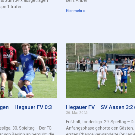
its zum 34.x ausgetragen
sein. Anbei
ppe 1 trafen
Hier mehr »
ngen – Hegauer FV 0:3
Hegauer FV – SV Aasen 3:2 (
26. Mai 2026
Fußball, Landesliga: 29. Spieltag – Di
esliga: 30. Spieltag – Der FC
Anfangsphase gehörte den Gästen. 
ar von Beginn an bemüht, die
ersten Chance verwandelte Ceylan 