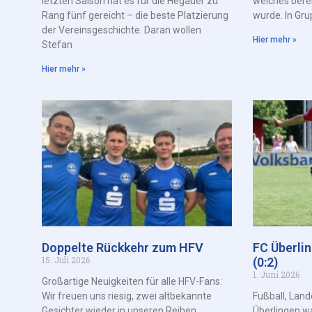
letzten Saison hat es für die Hegauer zu
welches bere
Rang fünf gereicht – die beste Platzierung
wurde. In Gru
der Vereinsgeschichte. Daran wollen
Hier mehr »
Stefan
Hier mehr »
Doppelte Rückkehr zum HFV
FC Überli
15. Juli 2026
(0:2)
1. Juni 2026
Großartige Neuigkeiten für alle HFV-Fans:
Wir freuen uns riesig, zwei altbekannte
Fußball, Land
Gesichter wieder in unseren Reihen
Überlingen w