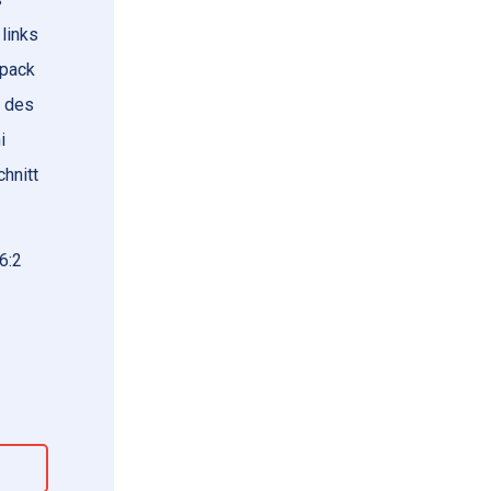
 links
lpack
f des
i
hnitt
 6:2