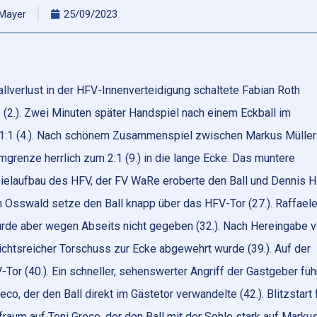
 Mayer
25/09/2023
llverlust in der HFV-Innenverteidigung schaltete Fabian Roth
 (2.). Zwei Minuten später Handspiel nach einem Eckball im
 1:1 (4.). Nach schönem Zusammenspiel zwischen Markus Müller
mgrenze herrlich zum 2:1 (9.) in die lange Ecke. Das muntere
pielaufbau des HFV, der FV WaRe eroberte den Ball und Dennis Hi
an Osswald setze den Ball knapp über das HFV-Tor (27.). Raffael
wurde aber wegen Abseits nicht gegeben (32.). Nach Hereingabe 
ichtsreicher Torschuss zur Ecke abgewehrt wurde (39.). Auf der
-Tor (40.). Ein schneller, sehenswerter Angriff der Gastgeber füh
co, der den Ball direkt im Gästetor verwandelte (42.). Blitzstart 
fraum auf Toni Greco, der den Ball mit der Sohle stark auf Marku