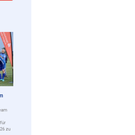
am
Team
für
026 zu