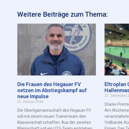
Weitere Beiträge zum Thema:
Die Frauen des Hegauer FV
Eltroplan
setzen im Abstiegskampf auf
Hallenmas
27. Dezember 
neue Impulse
19. Januar 2026
Starke Premie
Die Oberligamannschaft des Hegauer FV
Am Wochenen
will mit einem neuen Trainerteam den
veranstaltete
Klassenerhalt schaffen. Aus der zweiten
Vollbande-Kun
Mannschaft soll ein U23-Team entstehen.
Engen. Das T