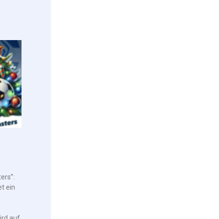
ers”:
t ein
ird auf