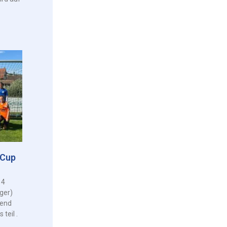
-Cup
14
ger)
end
teil .