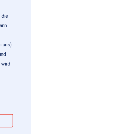
 die
wann
n uns)
und
 wird