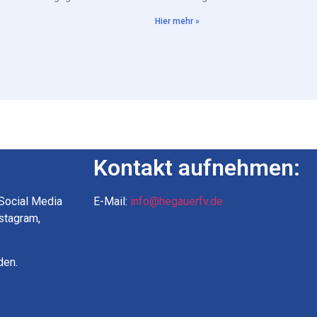
Hier mehr »
Kontakt aufnehmen:
 Social Media
E-Mail:
info@hegauerfv.de
nstagram,
den.