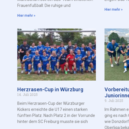
Frauenfußball: Die ruhige und
Hier mehr »
Hier mehr »
Herzrasen-Cup in Würzburg
Vorbereit
14. Juli 2025
Juniorinn
9. Juli 2025
Beim Herzrasen-Cup der Würzburger
Kickers erreichte die U17 einen starken
Im Rahmen ei
fünften Platz. Nach Platz 2 in der Vorrunde
ging es nach 
hinter dem SC Freiburg musste sie sich
wie Donzdorf
Oberliga bek