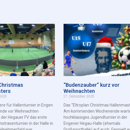
 Christmas
“Budenzauber” kurz vor
ters
Weihnachten
2025
17. Dezember 2025
re für Hallenturnier in Engen
Das “Eltroplan Christmas Hallenmast
de vor Weihnachten
Am kommenden Wochenende warte
 der Hegauer FV das erste
hochklassiges Jugendturnier in der
strasenturnier in der Halle in
Engener Hegau-Halle (ehemals
eilnehmerfeld war
Großsporthalle) auf euch. Gespielt w