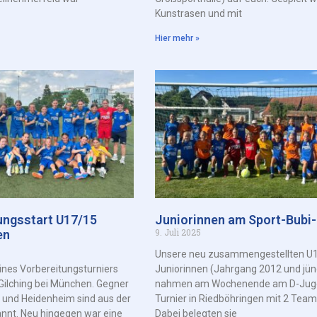
Kunstrasen und mit
Hier mehr »
ungsstart U17/15
Juniorinnen am Sport-Bubi
9. Juli 2025
en
Unsere neu zusammengestellten U
nes Vorbereitungsturniers
Juniorinnen (Jahrgang 2012 und jün
Gilching bei München. Gegner
nahmen am Wochenende am D-Jug
 und Heidenheim sind aus der
Turnier in Riedböhringen mit 2 Teams 
annt. Neu hingegen war eine
Dabei belegten sie