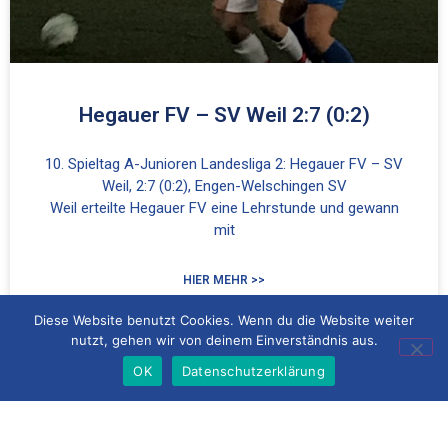
Hegauer FV – SV Weil 2:7 (0:2)
10. Spieltag A-Junioren Landesliga 2: Hegauer FV – SV
Weil, 2:7 (0:2), Engen-Welschingen SV
Weil erteilte Hegauer FV eine Lehrstunde und gewann
mit
HIER MEHR >>
Diese Website benutzt Cookies. Wenn du die Website weiter
6. November 2021
21:13
nutzt, gehen wir von deinem Einverständnis aus.
OK
Datenschutzerklärung
JUGEND